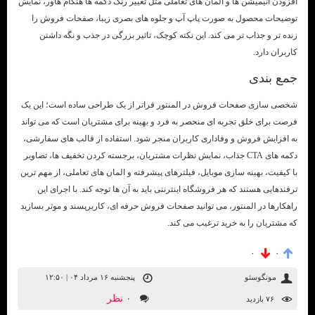
افزودن انیمیشن ها و المان های تعاملی مثل تغییر رنگ دکمه ها هنگام هاور، نمایش
توضیحات محصول به صورت پاپ آپ و جلوه های بصری زیبا، صفحات فروش را
زنده تر و جذاب تر می کند. این نکته کوچک، تاثیر بزرگی در جذب و نگه داشتن
کاربران دارد.
جمع بندی
شخصی سازی صفحات فروش در المنتور فراتر از یک طراحی ساده است؛ این یک
فرصت برای خلق تجربه ای منحصر به فرد و بهینه برای مشتریان است که می تواند
به افزایش فروش و وفاداری کاربران منجر شود. استفاده از قالب های سفارشی،
دکمه های CTA جذاب، نمایش نظرات مشتریان، برجسته کردن تخفیف ها، تصاویر
با کیفیت، بهینه سازی موبایل، فیلترهای پیشرفته و المان های تعاملی، از مهم ترین
ترفندهایی هستند که هر فروشگاه اینترنتی باید به آن ها توجه کند. با اجرای این
راهکارها در المنتور، می توانید صفحات فروش حرفه ای، کاربرپسند و موثر بسازید
که مشتریان را به خرید ترغیب می کند.
۰
۰
مونگوسئو
پنجشنبه ۱۶ مرداد ۰۴ | ۱۲:۵۰
۰ نظر
۷۶ بازديد