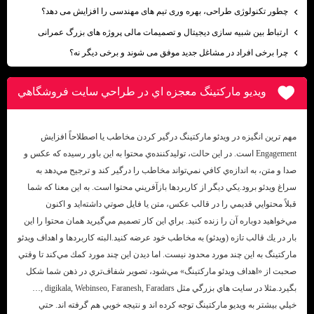
چطور تکنولوژی طراحی، بهره وری تیم های مهندسی را افزایش می دهد؟
ارتباط بین شبیه سازی دیجیتال و تصمیمات مالی پروژه های بزرگ عمرانی
چرا برخی افراد در مشاغل جدید موفق می شوند و برخی دیگر نه؟
ويديو ماركتينگ معجزه اي در طراحي سايت فروشگاهي
مهم ترين انگيزه در ويدئو ماركتينگ درگير كردن مخاطب يا اصطلاحاً افزايش
Engagement است. در اين حالت، توليدكننده‌ي محتوا به اين باور رسيده كه عكس و
صدا و متن، به اندازه‌ي كافي نمي‌تواند مخاطب را درگير كند و ترجيح مي‌دهد به
سراغ ويدئو برود.يكي ديگر از كاربردها بازآفريني محتوا است. به اين معنا كه شما
قبلاً محتوايي قديمي را در قالب عكس، متن يا فايل صوتي داشته‌ايد و اكنون
مي‌خواهيد دوباره آن را زنده كنيد. براي اين كار تصميم مي‌گيريد همان محتوا را اين
بار در يك قالب تازه (ويدئو) به مخاطب خود عرضه كنيد.البته كاربردها و اهداف ويدئو
ماركتينگ به اين چند مورد محدود نيست. اما ديدن اين چند مورد كمك مي‌كند تا وقتي
صحبت از «اهداف ويدئو ماركتينگ» مي‌شود، تصوير شفاف‌تري در ذهن شما شكل
بگيرد.مثلا در سايت هاي بزرگي مثل digikala, Webinseo, Faranesh, Faradars ,…
خيلي بيشتر به ويديو ماركتينگ توجه كرده اند و نتيجه خوبي هم گرفته اند. حتي