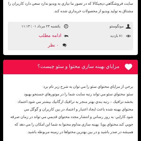
سايت فروشگاهي ديجيكالا كه در تصور ما نيازي به ويديو ندارد سعي دارد كاربران را
مشتاق به توليد ويديو از محصولات خريداري شده كند.
مونگوسئو
یکشنبه ۲۳ مرداد ۰۱ | ۱۱:۱۳
ادامه مطلب
۸۱ بازديد
۰ نظر
مزاياي بهينه سازي محتوا و سئو چيست؟
برخي از مزاياي محتواي سئو را مي توان به شرح زير نام برد:
سئو: محتواي سئو مي تواند رتبه سايت شما را در موتورهاي جستجو بهبود
بخشد.ترافيك – رتبه بندي بهتر منجر به ترافيك ارگانيك بيشتر مي شود.اعتماد:
محتواي بهينه شده باعث ايجاد اعتبار و اعتماد در بين كاربران و گوگل مي
شود.كارايي: به روز رساني و انتشار مجدد محتواي قديمي مي تواند در زمان صرفه
جويي كند.محتواي پويا: بهينه سازي مداوم محتوا به شما اين امكان را مي دهد كه
هميشه در صدر باشيد و در بين بهترين محتواها در زمينه مربوطه باشيد.