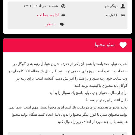
مونگوسئو
شنبه ۱۵ مرداد ۰۱ | ۱۲:۱۲
ادامه مطلب
۶۶ بازديد
۰ نظر
سئو محتوا
اهميت توليد محتوامحتوا همچنان يكي از قدرتمندترين عوامل رتبه بندي گوگل در
صفحات جستجو است. روزهايي كه مي توانستيد با ارسال يك مقاله 300 كلمه اي در
وب سايت خود رتبه بندي و ترافيك را افزايش دهيد، گذشته است. براي رتبه در
گوگل بايد محتواي باكيفيت توليد كنيد.
براي ارسال محتواي جديد، بايد پاسخ يك سوال را بدانيد:
دليل انتشار اين متن چيست؟
توليد محتواي هدفمند براي موفقيت يك استراتژي محتوا بسيار مهم است. شما نمي
توانيد محتواي متني يا انواع ديگر محتوا را بدون دليل ايجاد كنيد. هنگام توليد محتوا
هميشه يك يا چند مورد از اهداف زير را دنبال كنيد: