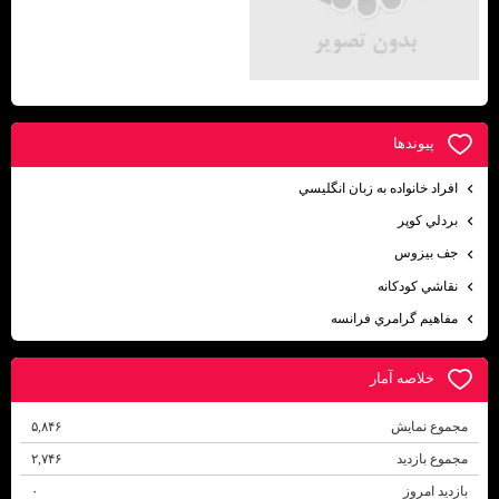
پيوندها
افراد خانواده به زبان انگليسي
بردلي كوپر
جف بيزوس
نقاشي كودكانه
مفاهيم گرامري فرانسه
خلاصه آمار
مجموع نمایش‌
۵,۸۴۶
مجموع بازدید
۲,۷۴۶
بازدید امروز
۰